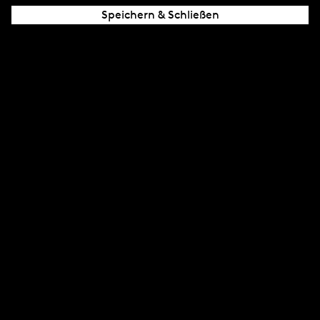
Speichern & Schließen
Rio Reiser
singt...
11/2007
CD1
Weihnachtslied
Bitterböser Friedrich
Struwwelpeter-Song
Zappelphillip-Song
Hans-Guck-In-Die-Luft
Geistersong